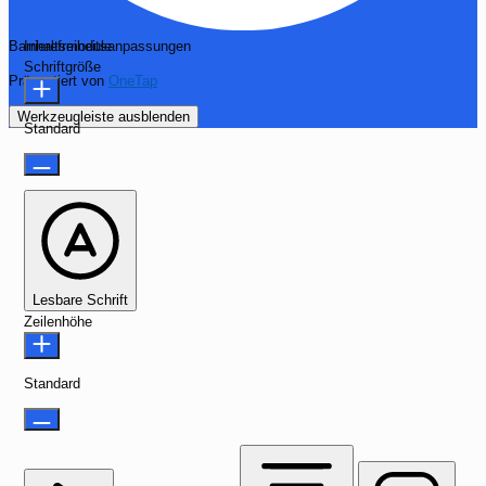
Barrierefreiheitsanpassungen
Inhaltsmodule
Schriftgröße
Präsentiert von
OneTap
Werkzeugleiste ausblenden
Standard
Lesbare Schrift
Zeilenhöhe
Standard