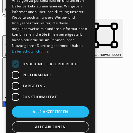
Anzeigen zu personalisieren und unseren
Datenverkehr zu analysieren. Wir geben
Heller Kontrast
Hoher Kontrast
Einfarbig
Informationen über Ihre Nutzung unserer
Orientierungsmodule
Website auch an unsere Werbe- und
Analysepartner weiter, die diese
möglicherweise mit anderen Informationen
kombinieren, die Sie ihnen bereitgestellt
haben oder die sie im Rahmen Ihrer
Nutzung ihrer Dienste gesammelt haben.
Datenschutzrichtlinie
Leselinie
Leseansicht
Bilder ausblenden
Inhalt hervorheben
UNBEDINGT ERFORDERLICH
PERFORMANCE
TARGETING
FUNKTIONALITÄT
Animationen stoppen
Links hervorheben
Einstellungen zurücksetzen
ALLE AKZEPTIEREN
ALLE ABLEHNEN