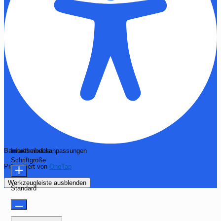
Barrierefreiheitsanpassungen
Inhaltsmodule
Schriftgröße
Präsentiert von
OneTap
Werkzeugleiste ausblenden
Standard