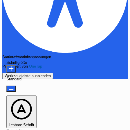
Barrierefreiheitsanpassungen
Inhaltsmodule
Schriftgröße
Präsentiert von
OneTap
Werkzeugleiste ausblenden
Standard
Lesbare Schrift