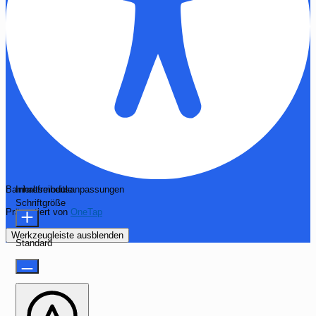
Barrierefreiheitsanpassungen
Inhaltsmodule
Schriftgröße
Präsentiert von
OneTap
Werkzeugleiste ausblenden
Standard