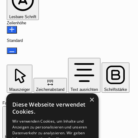
Lesbare Schrift
Zeilenhöhe
Standard
Mauszeiger
Zeichenabstand
Text ausrichten
Schriftstärke
×
Farbmodule
Diese Webseite verwendet
Cookies.
Wir verwenden Cookies, um Inhalte und
Anzeigen zu personalisieren und unseren
Datenverkehr zu analysieren. Wir geben
Heller Kontrast
Hoher Kontrast
Einfarbig